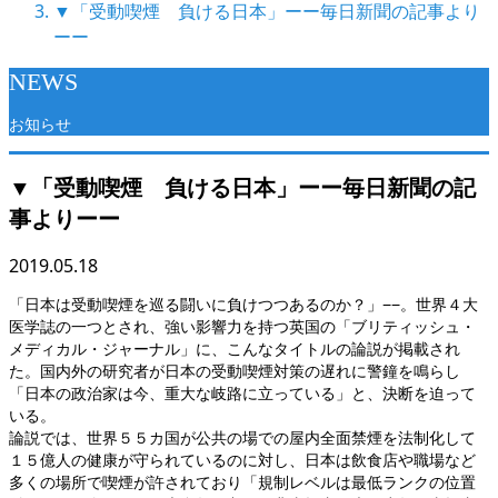
▼「受動喫煙 負ける日本」ーー毎日新聞の記事より
ーー
NEWS
お知らせ
▼「受動喫煙 負ける日本」ーー毎日新聞の記
事よりーー
2019.05.18
「日本は受動喫煙を巡る闘いに負けつつあるのか？」−−。世界４大
医学誌の一つとされ、強い影響力を持つ英国の「ブリティッシュ・
メディカル・ジャーナル」に、こんなタイトルの論説が掲載され
た。国内外の研究者が日本の受動喫煙対策の遅れに警鐘を鳴らし
「日本の政治家は今、重大な岐路に立っている」と、決断を迫って
いる。
論説では、世界５５カ国が公共の場での屋内全面禁煙を法制化して
１５億人の健康が守られているのに対し、日本は飲食店や職場など
多くの場所で喫煙が許されており「規制レベルは最低ランクの位置