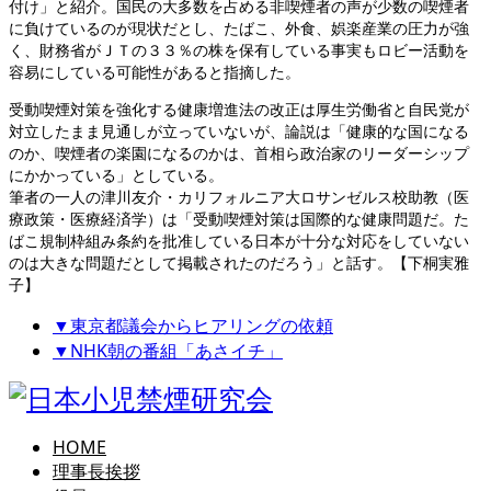
付け」と紹介。国民の大多数を占める非喫煙者の声が少数の喫煙者
に負けているのが現状だとし、たばこ、外食、娯楽産業の圧力が強
く、財務省がＪＴの３３％の株を保有している事実もロビー活動を
容易にしている可能性があると指摘した。
受動喫煙対策を強化する健康増進法の改正は厚生労働省と自民党が
対立したまま見通しが立っていないが、論説は「健康的な国になる
のか、喫煙者の楽園になるのかは、首相ら政治家のリーダーシップ
にかかっている」としている。
筆者の一人の津川友介・カリフォルニア大ロサンゼルス校助教（医
療政策・医療経済学）は「受動喫煙対策は国際的な健康問題だ。た
ばこ規制枠組み条約を批准している日本が十分な対応をしていない
のは大きな問題だとして掲載されたのだろう」と話す。【下桐実雅
子】
▼東京都議会からヒアリングの依頼
▼NHK朝の番組「あさイチ」
HOME
理事長挨拶